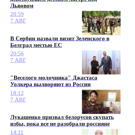
Львовом
20:59
7 АВГ
В Сербии назвали визит Зеленского в
Белград местью ЕС
20:56
7 АВГ
"Веселого молочника" Джастаса
Уолкера выдворяют из России
18:12
7 АВГ
Лукашенко призвал белорусов скупать
избы, пока все не разобрали россияне
14:11