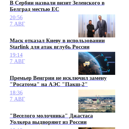
В Сербии назвали визит Зеленского в
Белград местью ЕС
20:56
7 АВГ
Маск отказал Киеву в использовании
Starlink для атак вглубь России
19:14
7 АВГ
Премьер Венгрии не исключил замену
"Росатома" на АЭС "Пакш-2"
18:36
7 АВГ
"Веселого молочника" Джастаса
Уолкера выдворяют из России