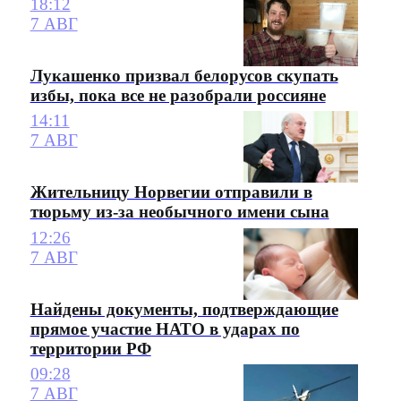
18:12
7 АВГ
Лукашенко призвал белорусов скупать
избы, пока все не разобрали россияне
14:11
7 АВГ
Жительницу Норвегии отправили в
тюрьму из-за необычного имени сына
12:26
7 АВГ
Найдены документы, подтверждающие
прямое участие НАТО в ударах по
территории РФ
09:28
7 АВГ