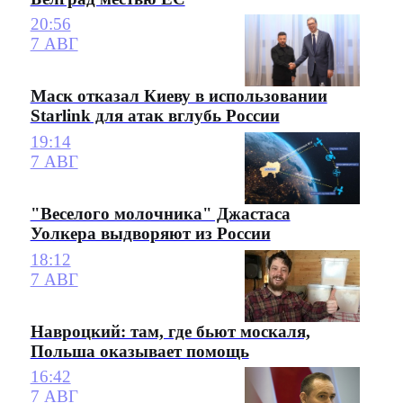
20:56
7 АВГ
Маск отказал Киеву в использовании
Starlink для атак вглубь России
19:14
7 АВГ
"Веселого молочника" Джастаса
Уолкера выдворяют из России
18:12
7 АВГ
Навроцкий: там, где бьют москаля,
Польша оказывает помощь
16:42
7 АВГ