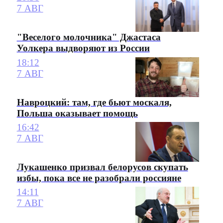
7 АВГ
"Веселого молочника" Джастаса
Уолкера выдворяют из России
18:12
7 АВГ
Навроцкий: там, где бьют москаля,
Польша оказывает помощь
16:42
7 АВГ
Лукашенко призвал белорусов скупать
избы, пока все не разобрали россияне
14:11
7 АВГ