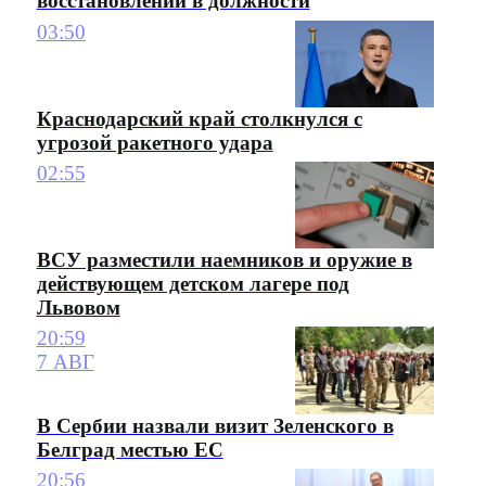
восстановлении в должности
03:50
Краснодарский край столкнулся с
угрозой ракетного удара
02:55
ВСУ разместили наемников и оружие в
действующем детском лагере под
Львовом
20:59
7 АВГ
В Сербии назвали визит Зеленского в
Белград местью ЕС
20:56