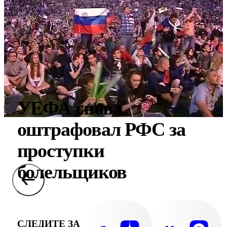
УЕФА снова
оштрафовал РФС за
проступки
болельщиков
СЛЕДИТЕ ЗА