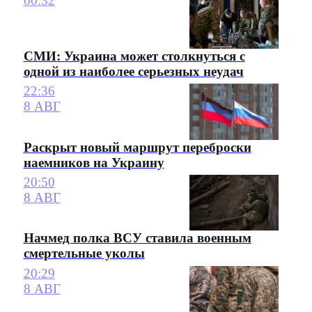
00:32
СМИ: Украина может столкнуться с
одной из наиболее серьезных неудач
22:36
8 АВГ
Раскрыт новый маршрут переброски
наемников на Украину
20:50
8 АВГ
Начмед полка ВСУ ставила военным
смертельные уколы
20:29
8 АВГ