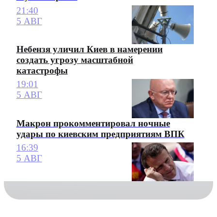
21:40
5 АВГ
Небензя уличил Киев в намерении
создать угрозу масштабной
катастрофы
19:01
5 АВГ
Макрон прокомментировал ночные
удары по киевским предприятиям ВПК
16:39
5 АВГ