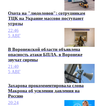
Охота на "людоловов": сотрудникам
ТЦК на Украине массово поступают
угрозы
22:46
5 АВГ
В Воронежской области объявлена
опасность атаки БПЛА, в Воронеже
звучат сирены
21:40
5 АВГ
Захарова прокомментировала слова
Макрона об усилении давления на
Россию
20:24