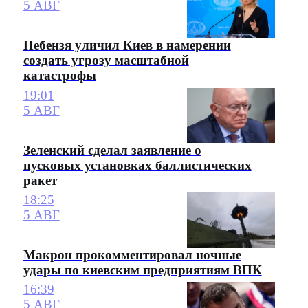
5 АВГ
Небензя уличил Киев в намерении
создать угрозу масштабной
катастрофы
19:01
5 АВГ
Зеленский сделал заявление о
пусковых установках баллистических
ракет
18:25
5 АВГ
Макрон прокомментировал ночные
удары по киевским предприятиям ВПК
16:39
5 АВГ