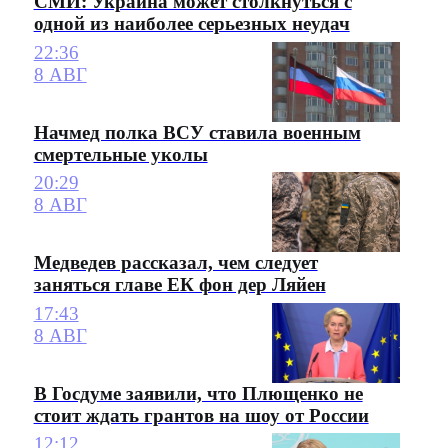
СМИ: Украина может столкнуться с
одной из наиболее серьезных неудач
22:36
8 АВГ
Начмед полка ВСУ ставила военным
смертельные уколы
20:29
8 АВГ
Медведев рассказал, чем следует
заняться главе ЕК фон дер Ляйен
17:43
8 АВГ
В Госдуме заявили, что Плющенко не
стоит ждать грантов на шоу от России
12:12