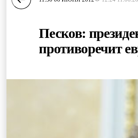
Песков: президен
противоречит е