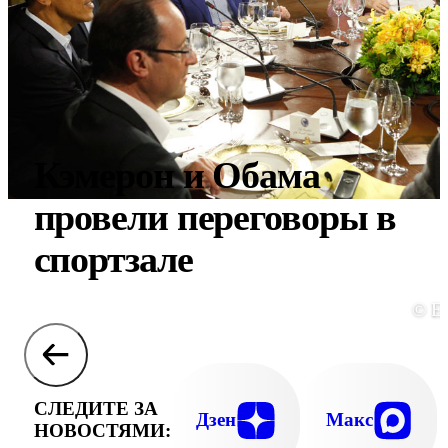
Кэмерон и Обама
провели переговоры в
спортзале
© E
СЛЕДИТЕ ЗА
Дзен
Макс
НОВОСТЯМИ: