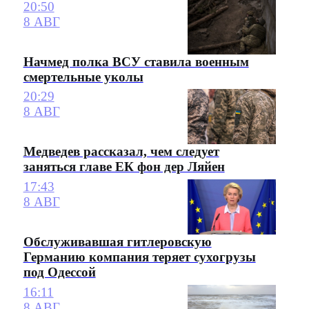
20:50
8 АВГ
Начмед полка ВСУ ставила военным
смертельные уколы
20:29
8 АВГ
Медведев рассказал, чем следует
заняться главе ЕК фон дер Ляйен
17:43
8 АВГ
Обслуживавшая гитлеровскую
Германию компания теряет сухогрузы
под Одессой
16:11
8 АВГ