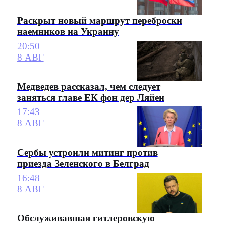
Раскрыт новый маршрут переброски
наемников на Украину
20:50
8 АВГ
Медведев рассказал, чем следует
заняться главе ЕК фон дер Ляйен
17:43
8 АВГ
Сербы устроили митинг против
приезда Зеленского в Белград
16:48
8 АВГ
Обслуживавшая гитлеровскую