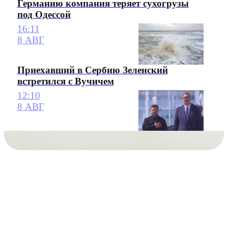
Германию компания теряет сухогрузы
под Одессой
16:11
8 АВГ
Приехавший в Сербию Зеленский
встретился с Вучичем
12:10
8 АВГ