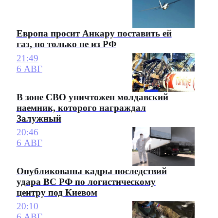
Европа просит Анкару поставить ей
газ, но только не из РФ
21:49
6 АВГ
В зоне СВО уничтожен молдавский
наемник, которого награждал
Залужный
20:46
6 АВГ
Опубликованы кадры последствий
удара ВС РФ по логистическому
центру под Киевом
20:10
6 АВГ