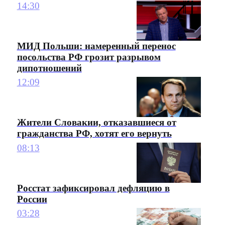
14:30
МИД Польши: намеренный перенос
посольства РФ грозит разрывом
дипотношений
12:09
Жители Словакии, отказавшиеся от
гражданства РФ, хотят его вернуть
08:13
Росстат зафиксировал дефляцию в
России
03:28