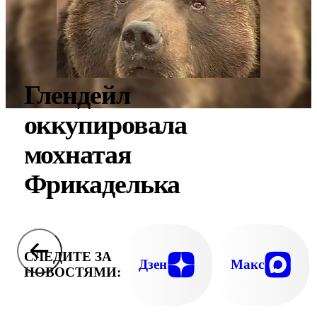
Глендейл
оккупировала
мохнатая
Фрикаделька
СЛЕДИТЕ ЗА
Дзен
Макс
НОВОСТЯМИ: