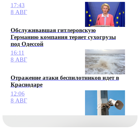
17:43
8 АВГ
Обслуживавшая гитлеровскую
Германию компания теряет сухогрузы
под Одессой
16:11
8 АВГ
Отражение атаки беспилотников идет в
Краснодаре
12:06
8 АВГ