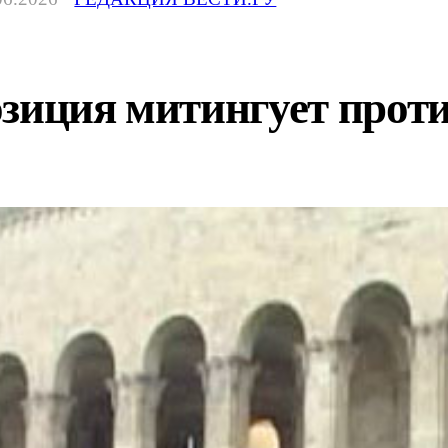
озиция митингует про