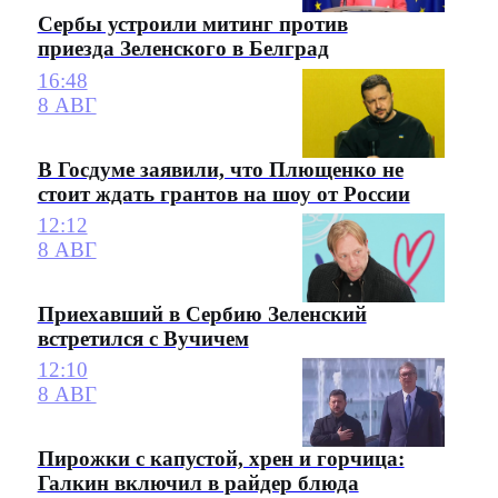
Сербы устроили митинг против
приезда Зеленского в Белград
16:48
8 АВГ
В Госдуме заявили, что Плющенко не
стоит ждать грантов на шоу от России
12:12
8 АВГ
Приехавший в Сербию Зеленский
встретился с Вучичем
12:10
8 АВГ
Пирожки с капустой, хрен и горчица:
Галкин включил в райдер блюда