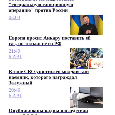
"специальную санкционную
операцию" против России
03:03
Европа просит Анкару поставить ей
газ, но только не из РФ
21:49
6 АВГ
В зоне СВО уничтожен молдавский
наемник, которого награждал
Залужный
20:46
6 АВГ
Опубликованы кадры последствий