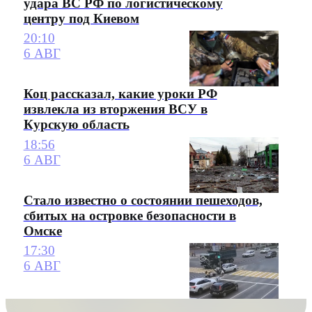
удара ВС РФ по логистическому
центру под Киевом
20:10
6 АВГ
Коц рассказал, какие уроки РФ
извлекла из вторжения ВСУ в
Курскую область
18:56
6 АВГ
Стало известно о состоянии пешеходов,
сбитых на островке безопасности в
Омске
17:30
6 АВГ