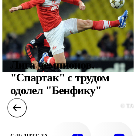
Лига чемпионов.
"Спартак" с трудом
одолел "Бенфику"
© ТА
СЛЕДИТЕ ЗА