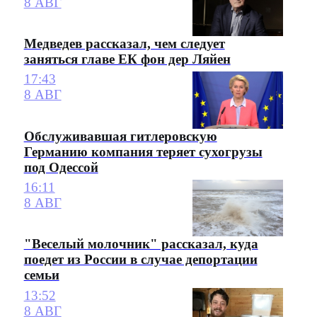
8 АВГ
Медведев рассказал, чем следует
заняться главе ЕК фон дер Ляйен
17:43
8 АВГ
Обслуживавшая гитлеровскую
Германию компания теряет сухогрузы
под Одессой
16:11
8 АВГ
"Веселый молочник" рассказал, куда
поедет из России в случае депортации
семьи
13:52
8 АВГ