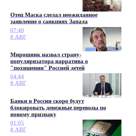
Отец Маска сделал неожиданное
заявление о санкциях Запада
07:40
8 АВГ
Мирошник назвал страну-
популяризатора нарратива о
"похищении" Россией детей
04:44
8 АВГ
Банки в России скоро будут
блокировать денежные переводы по
новому признаку
01:05
8 АВГ