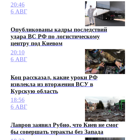
20:46
6 АВГ
Опубликованы кадры последствий
удара ВС РФ по логистическому
центру под Киевом
20:10
6 АВГ
Коц рассказал, какие уроки РФ
извлекла из вторжения ВСУ в
Курскую область
18:56
6 АВГ
Лавров заявил Рубио, что Киев не смог
бы совершать теракты без Запада