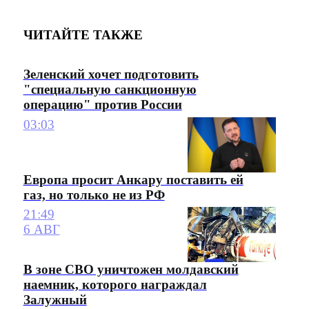
ЧИТАЙТЕ ТАКЖЕ
Зеленский хочет подготовить
"специальную санкционную
операцию" против России
03:03
Европа просит Анкару поставить ей
газ, но только не из РФ
21:49
6 АВГ
В зоне СВО уничтожен молдавский
наемник, которого награждал
Залужный