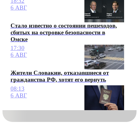
18:32
6 АВГ
Стало известно о состоянии пешеходов,
сбитых на островке безопасности в
Омске
17:30
6 АВГ
Жители Словакии, отказавшиеся от
гражданства РФ, хотят его вернуть
08:13
6 АВГ