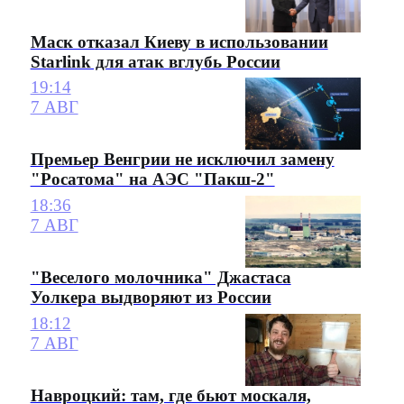
Маск отказал Киеву в использовании
Starlink для атак вглубь России
19:14
7 АВГ
Премьер Венгрии не исключил замену
"Росатома" на АЭС "Пакш-2"
18:36
7 АВГ
"Веселого молочника" Джастаса
Уолкера выдворяют из России
18:12
7 АВГ
Навроцкий: там, где бьют москаля,