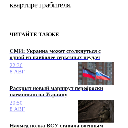
квартире грабителя.
ЧИТАЙТЕ ТАКЖЕ
СМИ: Украина может столкнуться с
одной из наиболее серьезных неудач
22:36
8 АВГ
Раскрыт новый маршрут переброски
наемников на Украину
20:50
8 АВГ
Начмед полка ВСУ ставила военным