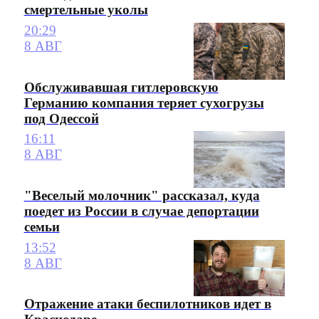
смертельные уколы
20:29
8 АВГ
Обслуживавшая гитлеровскую
Германию компания теряет сухогрузы
под Одессой
16:11
8 АВГ
"Веселый молочник" рассказал, куда
поедет из России в случае депортации
семьи
13:52
8 АВГ
Отражение атаки беспилотников идет в