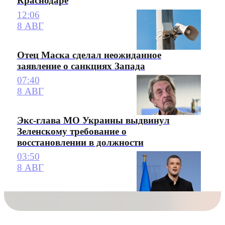
Краснодаре
12:06
8 АВГ
Отец Маска сделал неожиданное
заявление о санкциях Запада
07:40
8 АВГ
Экс-глава МО Украины выдвинул
Зеленскому требование о
восстановлении в должности
03:50
8 АВГ