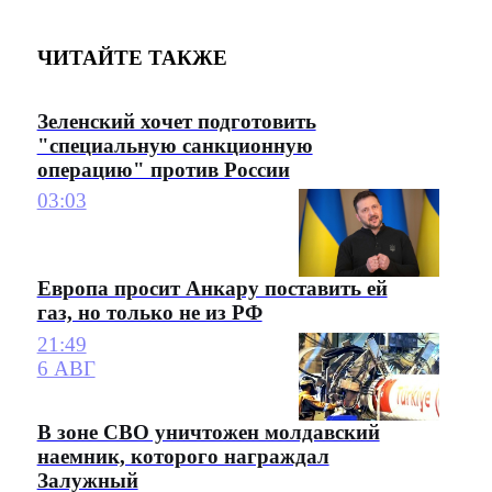
ЧИТАЙТЕ ТАКЖЕ
Зеленский хочет подготовить
"специальную санкционную
операцию" против России
03:03
Европа просит Анкару поставить ей
газ, но только не из РФ
21:49
6 АВГ
В зоне СВО уничтожен молдавский
наемник, которого награждал
Залужный