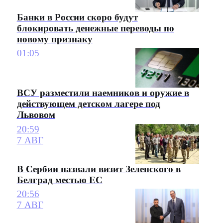
Банки в России скоро будут
блокировать денежные переводы по
новому признаку
01:05
ВСУ разместили наемников и оружие в
действующем детском лагере под
Львовом
20:59
7 АВГ
В Сербии назвали визит Зеленского в
Белград местью ЕС
20:56
7 АВГ