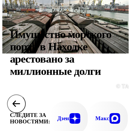
Имущество морского
порта в Находке
арестовано за
миллионные долги
© ТА
СЛЕДИТЕ ЗА
Дзен
Макс
НОВОСТЯМИ: