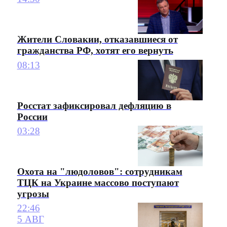
Жители Словакии, отказавшиеся от
гражданства РФ, хотят его вернуть
08:13
Росстат зафиксировал дефляцию в
России
03:28
Охота на "людоловов": сотрудникам
ТЦК на Украине массово поступают
угрозы
22:46
5 АВГ