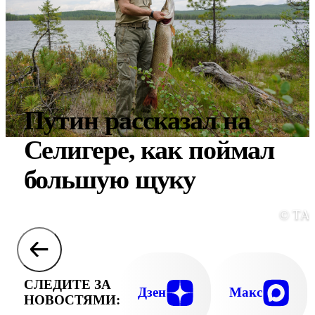
Путин рассказал на
Селигере, как поймал
большую щуку
© ТА
СЛЕДИТЕ ЗА
Дзен
Макс
НОВОСТЯМИ: