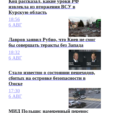
Коц рассказал, какие уроки РФ
извлекла из вторжения ВСУ в
Курскую область
18:56
6 АВГ
Лавров заявил Рубио, что Киев не смог
бы совершать теракты без Запада
18:32
6 АВГ
Стало известно о состоянии пешеходов,
сбитых на островке безопасности в
Омске
17:30
6 АВГ
МИД Польши: намеренный перенос