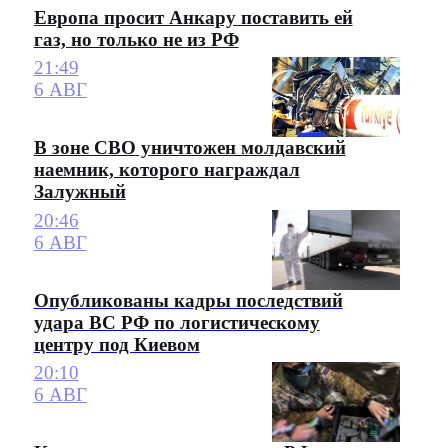
Европа просит Анкару поставить ей
газ, но только не из РФ
21:49
6 АВГ
В зоне СВО уничтожен молдавский
наемник, которого награждал
Залужный
20:46
6 АВГ
Опубликованы кадры последствий
удара ВС РФ по логистическому
центру под Киевом
20:10
6 АВГ