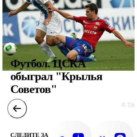
Футбол. ЦСКА
обыграл "Крылья
Советов"
© ТА
СЛЕДИТЕ ЗА