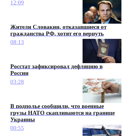
12:09
Жители Словакии, отказавшиеся от
гражданства РФ, хотят его вернуть
08:13
Росстат зафиксировал дефляцию в
России
03:28
В подполье сообщили, что военные
грузы НАТО скапливаются на границе
Украины
00:55