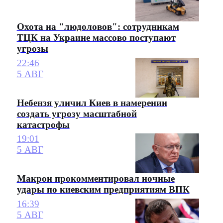
Охота на "людоловов": сотрудникам
ТЦК на Украине массово поступают
угрозы
22:46
5 АВГ
Небензя уличил Киев в намерении
создать угрозу масштабной
катастрофы
19:01
5 АВГ
Макрон прокомментировал ночные
удары по киевским предприятиям ВПК
16:39
5 АВГ