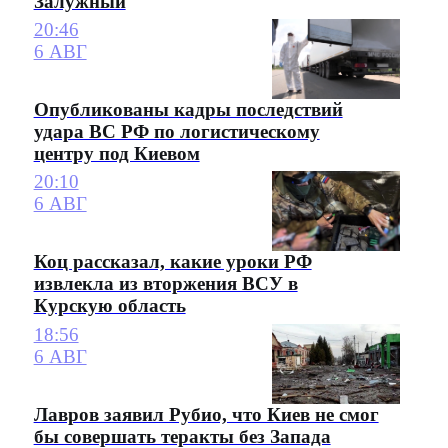
Залужный
20:46
6 АВГ
Опубликованы кадры последствий
удара ВС РФ по логистическому
центру под Киевом
20:10
6 АВГ
Коц рассказал, какие уроки РФ
извлекла из вторжения ВСУ в
Курскую область
18:56
6 АВГ
Лавров заявил Рубио, что Киев не смог
бы совершать теракты без Запада