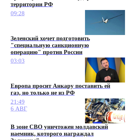
территории РФ
09:28
Зеленский хочет подготовить
"специальную санкционную
операцию" против России
03:03
Европа просит Анкару поставить ей
газ, но только не из РФ
21:49
6 АВГ
В зоне СВО уничтожен молдавский
наемник, которого награждал