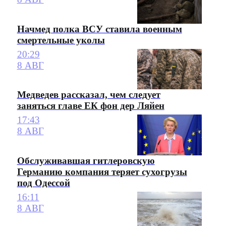
Начмед полка ВСУ ставила военным
смертельные уколы
20:29
8 АВГ
Медведев рассказал, чем следует
заняться главе ЕК фон дер Ляйен
17:43
8 АВГ
Обслуживавшая гитлеровскую
Германию компания теряет сухогрузы
под Одессой
16:11
8 АВГ