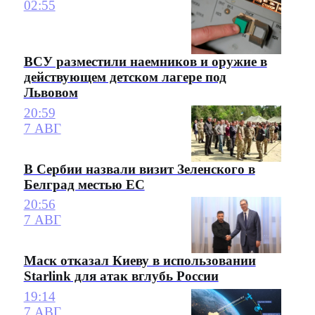
02:55
ВСУ разместили наемников и оружие в
действующем детском лагере под
Львовом
20:59
7 АВГ
В Сербии назвали визит Зеленского в
Белград местью ЕС
20:56
7 АВГ
Маск отказал Киеву в использовании
Starlink для атак вглубь России
19:14
7 АВГ