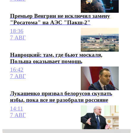
Премьер Венгрии не исключил замену
"Росатома" на АЭС "Пакш-2"
18:36
7 АВГ
Навроцкий: там, где бьют москаля,
Польша оказывает помощь
16:42
7 АВГ
Лукашенко призвал белорусов скупать
избы, пока все не разобрали россияне
14:11
7 АВГ