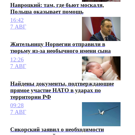
Навроцкий: там, где бьют москаля,
Польша оказывает помощь
16:42
7 АВГ
Жительницу Норвегии отправили в
тюрьму из-за необычного имени сына
12:26
7 АВГ
Найдены документы, подтверждающие
прямое участие НАТО в ударах по
территории РФ
09:28
7 АВГ
Сикорский заявил о необходимости