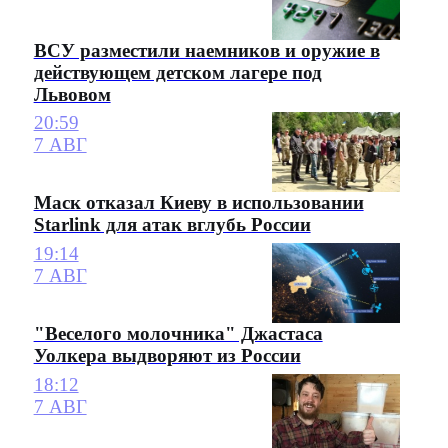
ВСУ разместили наемников и оружие в
действующем детском лагере под
Львовом
20:59
7 АВГ
Маск отказал Киеву в использовании
Starlink для атак вглубь России
19:14
7 АВГ
"Веселого молочника" Джастаса
Уолкера выдворяют из России
18:12
7 АВГ