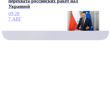
перехвата российских ракет над
Украиной
09:28
7 АВГ