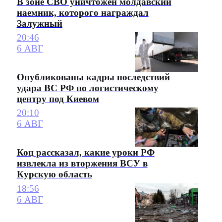
В зоне СВО уничтожен молдавский
наемник, которого награждал
Залужный
20:46
6 АВГ
Опубликованы кадры последствий
удара ВС РФ по логистическому
центру под Киевом
20:10
6 АВГ
Коц рассказал, какие уроки РФ
извлекла из вторжения ВСУ в
Курскую область
18:56
6 АВГ