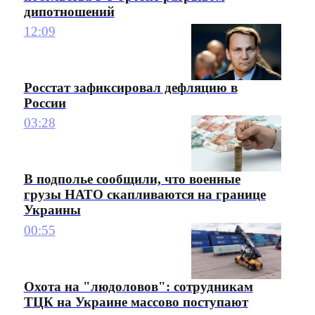
дипотношений
12:09
Росстат зафиксировал дефляцию в
России
03:28
В подполье сообщили, что военные
грузы НАТО скапливаются на границе
Украины
00:55
Охота на "людоловов": сотрудникам
ТЦК на Украине массово поступают