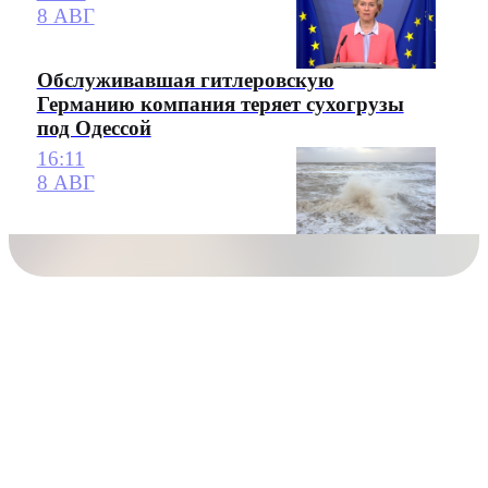
8 АВГ
Обслуживавшая гитлеровскую
Германию компания теряет сухогрузы
под Одессой
16:11
8 АВГ