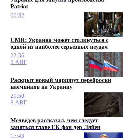
Patriot
00:32
СМИ: Украина может столкнуться с
одной из наиболее серьезных неудач
22:36
8 АВГ
Раскрыт новый маршрут переброски
наемников на Украину
20:50
8 АВГ
Медведев рассказал, чем следует
заняться главе ЕК фон дер Ляйен
17:43