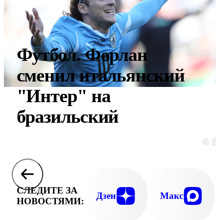
Футбол. Форлан
сменил итальянский
"Интер" на
бразильский
© E
СЛЕДИТЕ ЗА
Дзен
Макс
НОВОСТЯМИ: