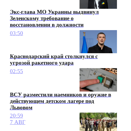
Экс-глава МО Украины выдвинул
Зеленскому требование о
восстановлении в должности
03:50
Краснодарский край столкнулся с
угрозой ракетного удара
02:55
ВСУ разместили наемников и оружие в
действующем детском лагере под
Львовом
20:59
7 АВГ