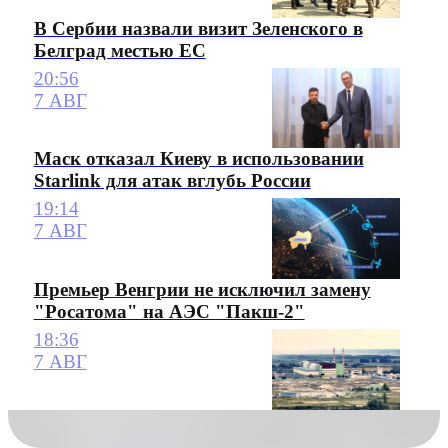
В Сербии назвали визит Зеленского в
Белград местью ЕС
20:56
7 АВГ
Маск отказал Киеву в использовании
Starlink для атак вглубь России
19:14
7 АВГ
Премьер Венгрии не исключил замену
"Росатома" на АЭС "Пакш-2"
18:36
7 АВГ