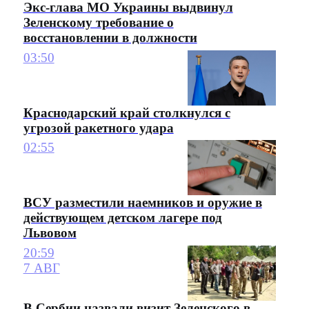
Экс-глава МО Украины выдвинул
Зеленскому требование о
восстановлении в должности
03:50
Краснодарский край столкнулся с
угрозой ракетного удара
02:55
ВСУ разместили наемников и оружие в
действующем детском лагере под
Львовом
20:59
7 АВГ
В Сербии назвали визит Зеленского в