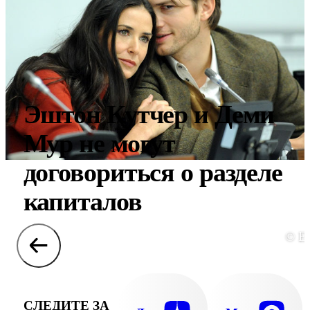
Эштон Кутчер и Деми
Мур не могут
договориться о разделе
капиталов
© E
СЛЕДИТЕ ЗА