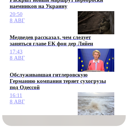
наемников на Украину
20:50
8 АВГ
Медведев рассказал, чем следует
заняться главе ЕК фон дер Ляйен
17:43
8 АВГ
Обслуживавшая гитлеровскую
Германию компания теряет сухогрузы
под Одессой
16:11
8 АВГ