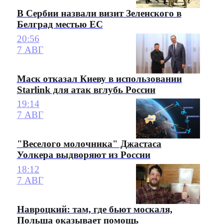
В Сербии назвали визит Зеленского в
Белград местью ЕС
20:56
7 АВГ
Маск отказал Киеву в использовании
Starlink для атак вглубь России
19:14
7 АВГ
"Веселого молочника" Джастаса
Уолкера выдворяют из России
18:12
7 АВГ
Навроцкий: там, где бьют москаля,
Польша оказывает помощь