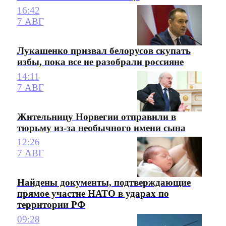
16:42
7 АВГ
Лукашенко призвал белорусов скупать
избы, пока все не разобрали россияне
14:11
7 АВГ
Жительницу Норвегии отправили в
тюрьму из-за необычного имени сына
12:26
7 АВГ
Найдены документы, подтверждающие
прямое участие НАТО в ударах по
территории РФ
09:28