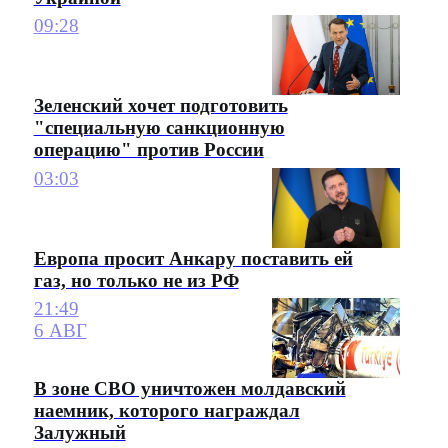
09:28
Зеленский хочет подготовить
"специальную санкционную
операцию" против России
03:03
Европа просит Анкару поставить ей
газ, но только не из РФ
21:49
6 АВГ
В зоне СВО уничтожен молдавский
наемник, которого награждал
Залужный