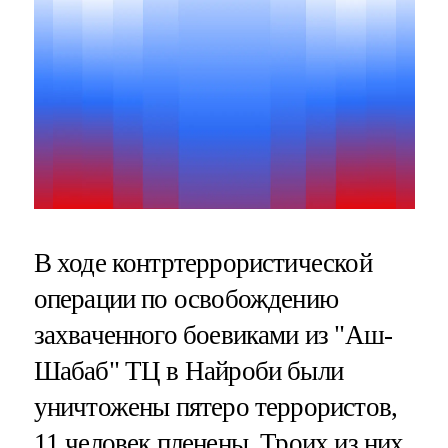
В ходе контртеррористической
операции по освобождению
захваченного боевиками из "Аш-
Шабаб" ТЦ в Найроби были
уничтожены пятеро террористов,
11 человек пленены. Троих из них