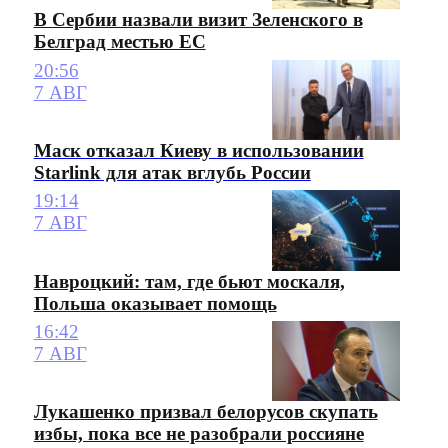
В Сербии назвали визит Зеленского в
Белград местью ЕС
20:56
7 АВГ
Маск отказал Киеву в использовании
Starlink для атак вглубь России
19:14
7 АВГ
Навроцкий: там, где бьют москаля,
Польша оказывает помощь
16:42
7 АВГ
Лукашенко призвал белорусов скупать
избы, пока все не разобрали россияне