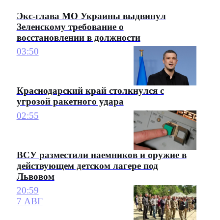
Экс-глава МО Украины выдвинул
Зеленскому требование о
восстановлении в должности
03:50
Краснодарский край столкнулся с
угрозой ракетного удара
02:55
ВСУ разместили наемников и оружие в
действующем детском лагере под
Львовом
20:59
7 АВГ