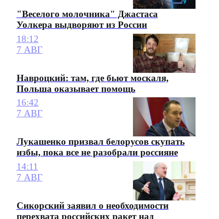
"Веселого молочника" Джастаса
Уолкера выдворяют из России
18:12
7 АВГ
Навроцкий: там, где бьют москаля,
Польша оказывает помощь
16:42
7 АВГ
Лукашенко призвал белорусов скупать
избы, пока все не разобрали россияне
14:11
7 АВГ
Сикорский заявил о необходимости
перехвата российских ракет над