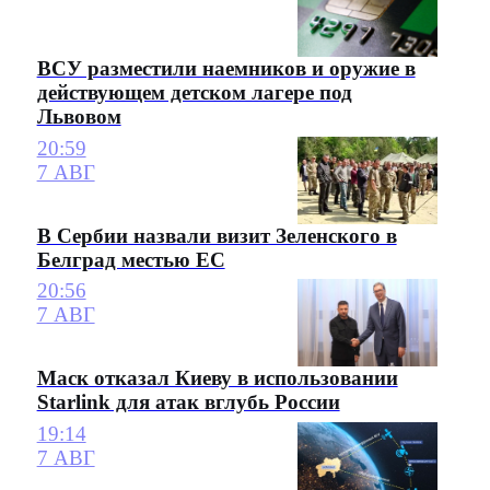
ВСУ разместили наемников и оружие в
действующем детском лагере под
Львовом
20:59
7 АВГ
В Сербии назвали визит Зеленского в
Белград местью ЕС
20:56
7 АВГ
Маск отказал Киеву в использовании
Starlink для атак вглубь России
19:14
7 АВГ