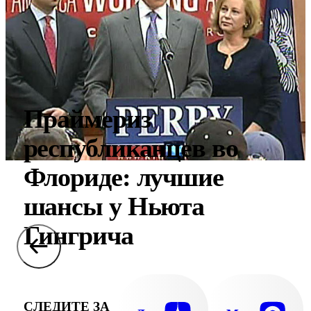
Праймериз
республиканцев во
Флориде: лучшие
шансы у Ньюта
Гингрича
СЛЕДИТЕ ЗА