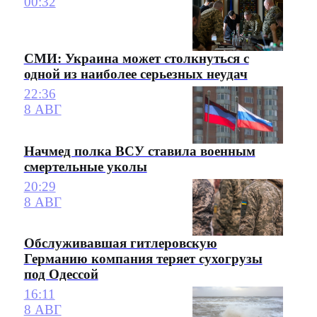
00:32
СМИ: Украина может столкнуться с
одной из наиболее серьезных неудач
22:36
8 АВГ
Начмед полка ВСУ ставила военным
смертельные уколы
20:29
8 АВГ
Обслуживавшая гитлеровскую
Германию компания теряет сухогрузы
под Одессой
16:11
8 АВГ