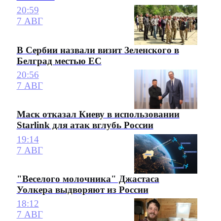
20:59
7 АВГ
В Сербии назвали визит Зеленского в
Белград местью ЕС
20:56
7 АВГ
Маск отказал Киеву в использовании
Starlink для атак вглубь России
19:14
7 АВГ
"Веселого молочника" Джастаса
Уолкера выдворяют из России
18:12
7 АВГ