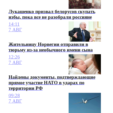
Лукашенко призвал белорусов скупать
избы, пока все не разобрали россияне
14:11
7 АВГ
Жительницу Норвегии отправили в
тюрьму из-за необычного имени сына
12:26
7 АВГ
Найдены документы, подтверждающие
прямое участие НАТО в ударах по
территории РФ
09:28
7 АВГ