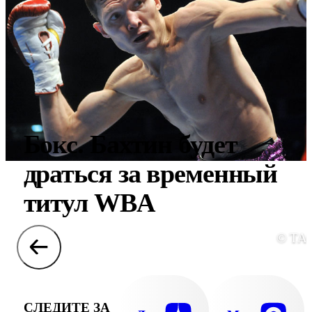
Бокс. Бахтин будет
драться за временный
титул WBA
© ТА
СЛЕДИТЕ ЗА