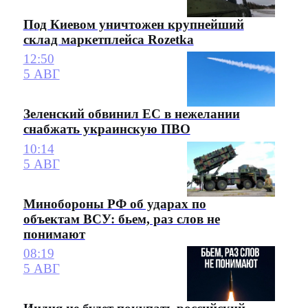
Под Киевом уничтожен крупнейший
склад маркетплейса Rozetka
12:50
5 АВГ
Зеленский обвинил ЕС в нежелании
снабжать украинскую ПВО
10:14
5 АВГ
Минобороны РФ об ударах по
объектам ВСУ: бьем, раз слов не
понимают
08:19
5 АВГ