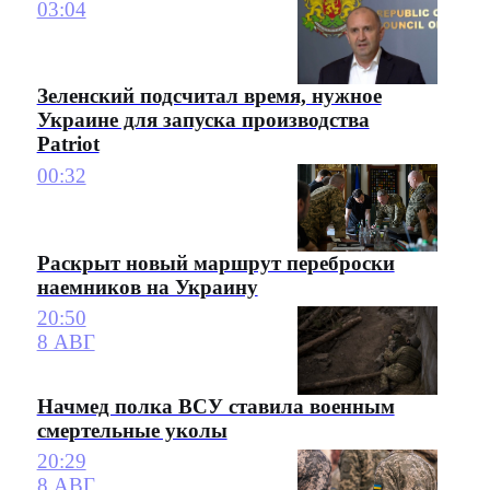
03:04
Зеленский подсчитал время, нужное
Украине для запуска производства
Patriot
00:32
Раскрыт новый маршрут переброски
наемников на Украину
20:50
8 АВГ
Начмед полка ВСУ ставила военным
смертельные уколы
20:29
8 АВГ