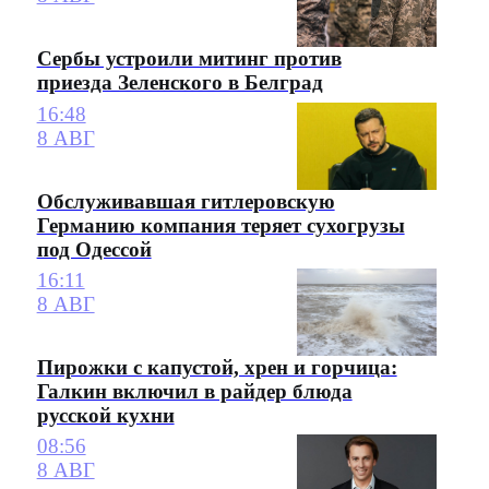
Сербы устроили митинг против
приезда Зеленского в Белград
16:48
8 АВГ
Обслуживавшая гитлеровскую
Германию компания теряет сухогрузы
под Одессой
16:11
8 АВГ
Пирожки с капустой, хрен и горчица:
Галкин включил в райдер блюда
русской кухни
08:56
8 АВГ