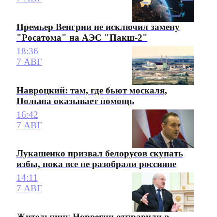
Премьер Венгрии не исключил замену
"Росатома" на АЭС "Пакш-2"
18:36
7 АВГ
Навроцкий: там, где бьют москаля,
Польша оказывает помощь
16:42
7 АВГ
Лукашенко призвал белорусов скупать
избы, пока все не разобрали россияне
14:11
7 АВГ
Жительницу Норвегии отправили в