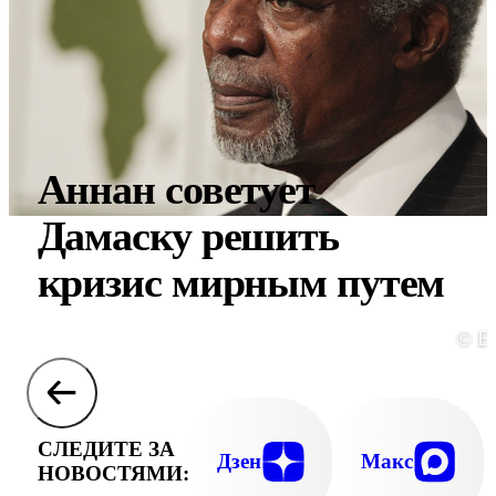
Аннан советует
Дамаску решить
кризис мирным путем
© E
СЛЕДИТЕ ЗА
Дзен
Макс
НОВОСТЯМИ: