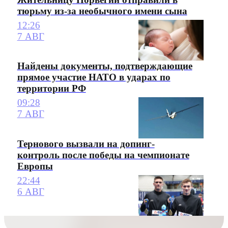
тюрьму из-за необычного имени сына
12:26
7 АВГ
Найдены документы, подтверждающие
прямое участие НАТО в ударах по
территории РФ
09:28
7 АВГ
Тернового вызвали на допинг-
контроль после победы на чемпионате
Европы
22:44
6 АВГ