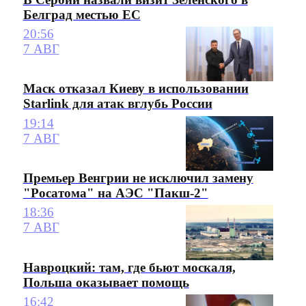
Белград местью ЕС
20:56
7 АВГ
Маск отказал Киеву в использовании
Starlink для атак вглубь России
19:14
7 АВГ
Премьер Венгрии не исключил замену
"Росатома" на АЭС "Пакш-2"
18:36
7 АВГ
Навроцкий: там, где бьют москаля,
Польша оказывает помощь
16:42