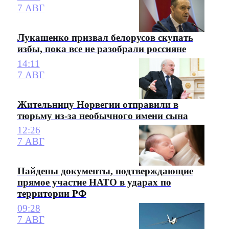
7 АВГ
Лукашенко призвал белорусов скупать
избы, пока все не разобрали россияне
14:11
7 АВГ
Жительницу Норвегии отправили в
тюрьму из-за необычного имени сына
12:26
7 АВГ
Найдены документы, подтверждающие
прямое участие НАТО в ударах по
территории РФ
09:28
7 АВГ